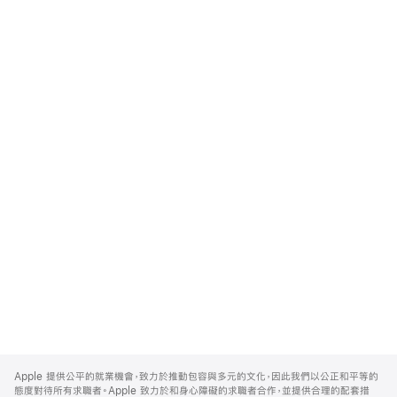
Apple
Footer
Apple 提供公平的就業機會，致力於推動包容與多元的文化，因此我們以公正和平等的
態度對待所有求職者。Apple 致力於和身心障礙的求職者合作，並提供合理的配套措