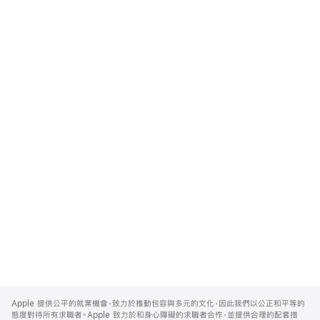
Apple
Footer
Apple 提供公平的就業機會，致力於推動包容與多元的文化，因此我們以公正和平等的
態度對待所有求職者。Apple 致力於和身心障礙的求職者合作，並提供合理的配套措