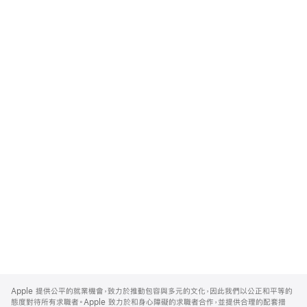
Apple
Footer
Apple 提供公平的就業機會，致力於推動包容與多元的文化，因此我們以公正和平等的
態度對待所有求職者。Apple 致力於和身心障礙的求職者合作，並提供合理的配套措