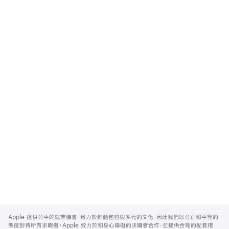
Apple
Footer
Apple 提供公平的就業機會，致力於推動包容與多元的文化，因此我們以公正和平等的
態度對待所有求職者。Apple 致力於和身心障礙的求職者合作，並提供合理的配套措