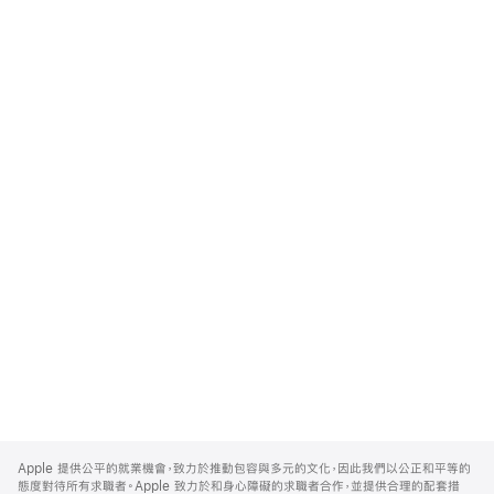
Apple
Footer
Apple 提供公平的就業機會，致力於推動包容與多元的文化，因此我們以公正和平等的
態度對待所有求職者。Apple 致力於和身心障礙的求職者合作，並提供合理的配套措