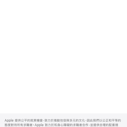
Apple
Footer
Apple 提供公平的就業機會，致力於推動包容與多元的文化，因此我們以公正和平等的
態度對待所有求職者。Apple 致力於和身心障礙的求職者合作，並提供合理的配套措