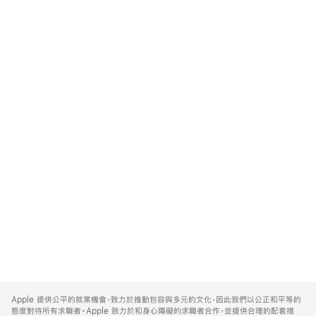
Apple
Footer
Apple 提供公平的就業機會，致力於推動包容與多元的文化，因此我們以公正和平等的
態度對待所有求職者。Apple 致力於和身心障礙的求職者合作，並提供合理的配套措