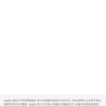
Apple
Footer
Apple 提供公平的就業機會，致力於推動包容與多元的文化，因此我們以公正和平等的
態度對待所有求職者。Apple 致力於和身心障礙的求職者合作，並提供合理的配套措