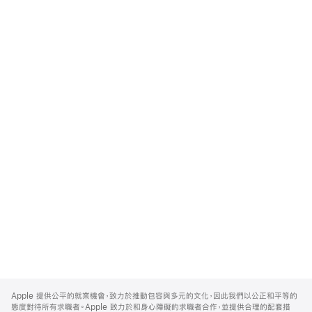
Apple
Footer
Apple 提供公平的就業機會，致力於推動包容與多元的文化，因此我們以公正和平等的
態度對待所有求職者。Apple 致力於和身心障礙的求職者合作，並提供合理的配套措