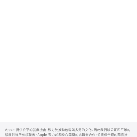
Apple
Footer
Apple 提供公平的就業機會，致力於推動包容與多元的文化，因此我們以公正和平等的
態度對待所有求職者。Apple 致力於和身心障礙的求職者合作，並提供合理的配套措