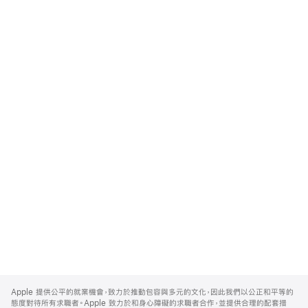
Apple
Footer
Apple 提供公平的就業機會，致力於推動包容與多元的文化，因此我們以公正和平等的
態度對待所有求職者。Apple 致力於和身心障礙的求職者合作，並提供合理的配套措