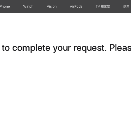
iPhone
Watch
Vision
AirPods
TV 和家庭
娛樂
o complete your request. Please