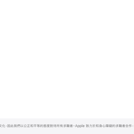
的文化，因此我們以公正和平等的態度對待所有求職者。Apple 致力於和身心障礙的求職者合作