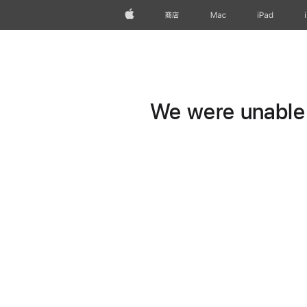
Apple
商店
Mac
iPad
We were unable t