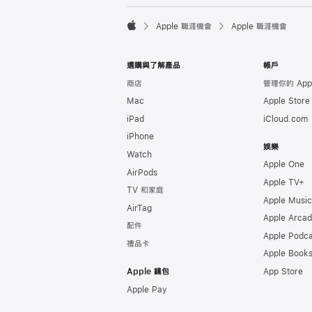

Apple 職涯機會
Apple 職涯機會
Apple
選購與了解產品
帳戶
商店
管理你的 Appl
Mac
Apple Stor
iPad
iCloud.com
iPhone
娛樂
Watch
Apple One
AirPods
Apple TV+
TV 和家庭
Apple Music
AirTag
Apple Arca
配件
Apple Podca
禮品卡
Apple Book
Apple 錢包
App Store
Apple Pay