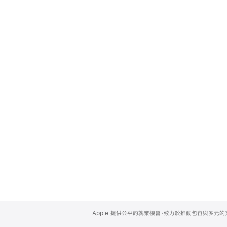
Apple
Footer
Apple 提供公平的就業機會，致力於推動包容與多元