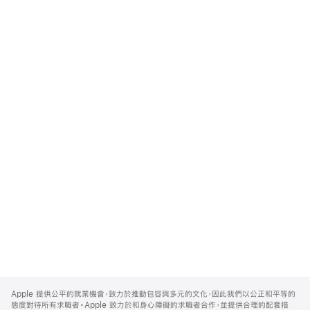
Apple
Footer
Apple 提供公平的就業機會，致力於推動包容與多元的文化，因此我們以公正和平等的
態度對待所有求職者。Apple 致力於和身心障礙的求職者合作，並提供合理的配套措