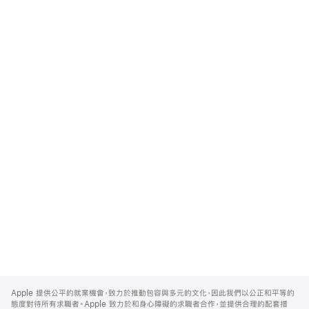
Apple
Footer
Apple 提供公平的就業機會，致力於推動包容與多元的文化，因此我們以公正和平等的
態度對待所有求職者。Apple 致力於和身心障礙的求職者合作，並提供合理的配套措