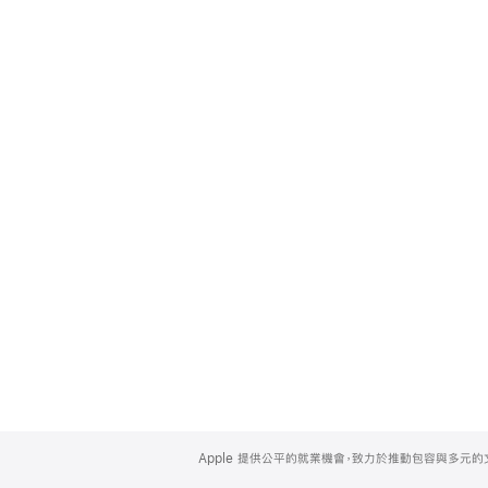
Apple
Footer
Apple 提供公平的就業機會，致力於推動包容與多元