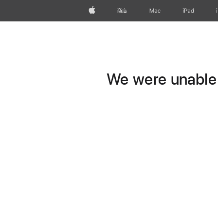
Apple
商店
Mac
iPad
We were unable t