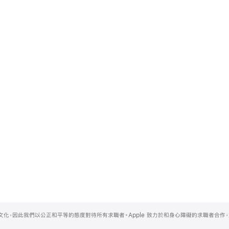
的文化，因此我們以公正和平等的態度對待所有求職者。Apple 致力於和身心障礙的求職者合作