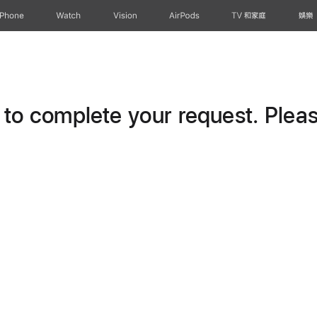
iPhone
Watch
Vision
AirPods
TV 和家庭
娛樂
o complete your request. Please