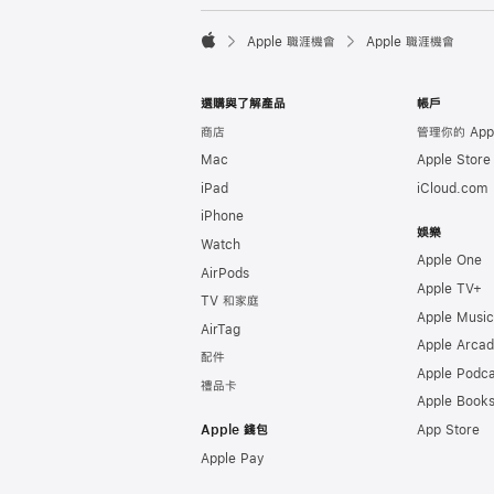

Apple 職涯機會
Apple 職涯機會
Apple
選購與了解產品
帳戶
商店
管理你的 Appl
Mac
Apple Stor
iPad
iCloud.com
iPhone
娛樂
Watch
Apple One
AirPods
Apple TV+
TV 和家庭
Apple Music
AirTag
Apple Arca
配件
Apple Podca
禮品卡
Apple Book
Apple 錢包
App Store
Apple Pay