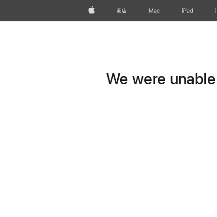
Apple
商店
Mac
iPad
We were unable t