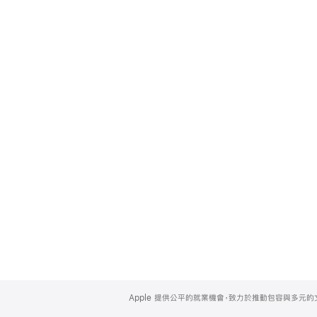
Apple
Footer
Apple 提供公平的就業機會，致力於推動包容與多元