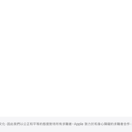
的文化，因此我們以公正和平等的態度對待所有求職者。Apple 致力於和身心障礙的求職者合作