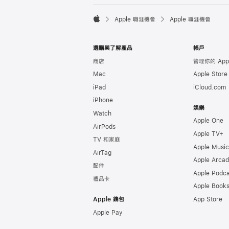

Apple 職涯機會
Apple 職涯機會
Apple
選購與了解產品
帳戶
商店
管理你的 Appl
Mac
Apple Stor
iPad
iCloud.com
iPhone
娛樂
Watch
Apple One
AirPods
Apple TV+
TV 和家庭
Apple Music
AirTag
Apple Arca
配件
Apple Podca
禮品卡
Apple Book
Apple 錢包
App Store
Apple Pay