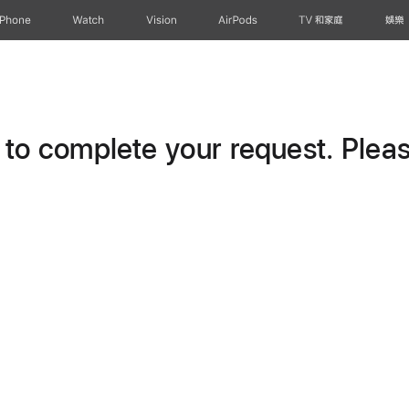
iPhone
Watch
Vision
AirPods
TV 和家庭
娛樂
o complete your request. Please