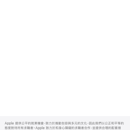
Apple
Footer
Apple 提供公平的就業機會，致力於推動包容與多元的文化，因此我們以公正和平等的
態度對待所有求職者。Apple 致力於和身心障礙的求職者合作，並提供合理的配套措