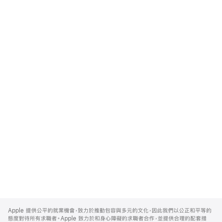
Apple
Footer
Apple 提供公平的就業機會，致力於推動包容與多元的文化，因此我們以公正和平等的
態度對待所有求職者。Apple 致力於和身心障礙的求職者合作，並提供合理的配套措