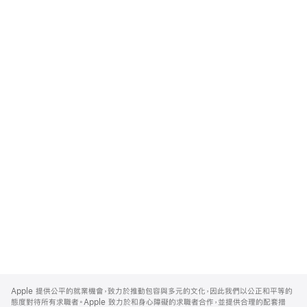
Apple
Footer
Apple 提供公平的就業機會，致力於推動包容與多元的文化，因此我們以公正和平等的
態度對待所有求職者。Apple 致力於和身心障礙的求職者合作，並提供合理的配套措