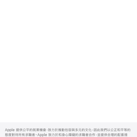
Apple
Footer
Apple 提供公平的就業機會，致力於推動包容與多元的文化，因此我們以公正和平等的
態度對待所有求職者。Apple 致力於和身心障礙的求職者合作，並提供合理的配套措