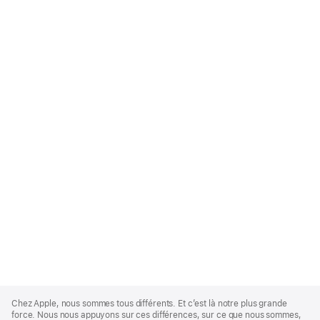
Apple
Footer
Chez Apple, nous sommes tous différents. Et c’est là notre plus grande
force. Nous nous appuyons sur ces différences, sur ce que nous sommes,