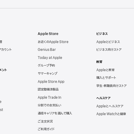
Apple Store
ビジネス
理
お近くのApple Store
Appleとビジネス
eアカウント
Genius Bar
ビジネス向けストア
Today at Apple
教育
グループ予約
メント
Appleと教育
サマーキャンプ
購入とサポート
Apple Store App
学生・教職員向けストア
認定整備済製品
Apple Trade In
ヘルスケア
e
分割でのお支払い
Appleとヘルスケア
st
通信キャリアを選んで購入
Apple Watchと健康
ご注文状況
ご利用ガイド