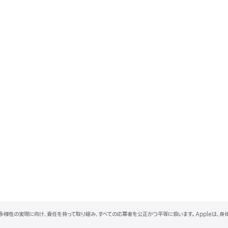
と多様性の実現に向け、責任を持って取り組み、すべての応募者を公正かつ平等に扱います。Appleは、