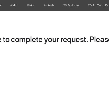
e
Watch
Vision
AirPods
TV & Home
エンターテインメン
to complete your request. Please 