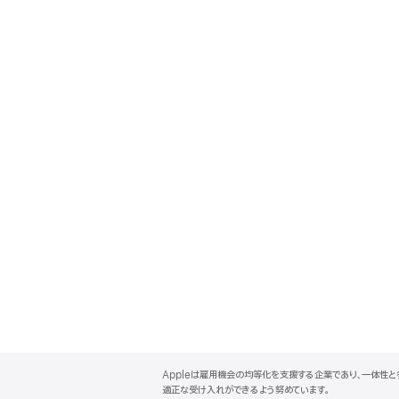
A
p
Appleは雇用機会の均等化を支援する企業であり、一体性
p
適正な受け入れができるよう努めています。