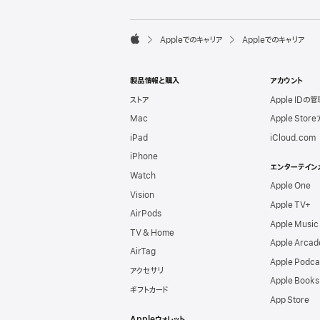
l
e
F

Appleでのキャリア
Appleでのキャリア
o
A
o
p
t
p
e
製品情報と購入
アカウント
l
r
e
ストア
Apple IDの管
Mac
Apple Stor
iPad
iCloud.com
iPhone
エンターテイン
Watch
Apple One
Vision
Apple TV+
AirPods
Apple Music
TV & Home
Apple Arcad
AirTag
Apple Podca
アクセサリ
Apple Books
ギフトカード
App Store
Appleウォレット