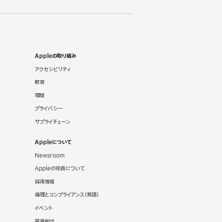
Appleの取り組み
アクセシビリティ
教育
環境
プライバシー
サプライチェーン
Appleについて
Newsroom
Appleの役員について
採用情報
倫理とコンプライアンス
（英語）
イベント
雇用創出