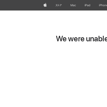
Apple
ストア
Mac
iPad
iPhon
We were unable 