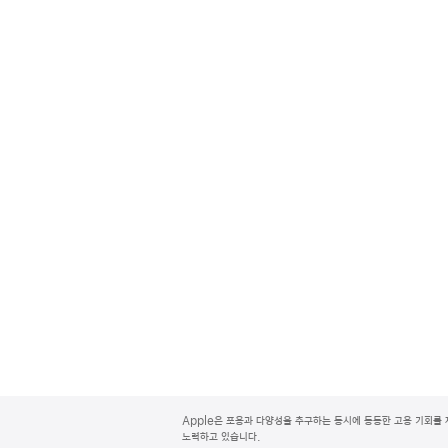
A
p
Apple은 포용과 다양성을 추구하는 동시에 동등한 고용 기회를 
p
노력하고 있습니다.