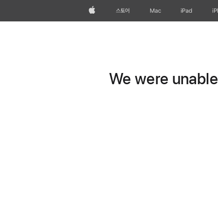
Apple
스토어
Mac
iPad
i
We were unable t