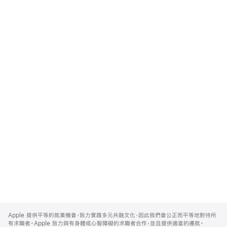
Apple
Footer
Apple 提供平等的就業機會，致力實踐多元共融文化，因此我們會公正而平等地對待所
有求職者。Apple 致力與有身體或心智障礙的求職者合作，並且提供適當的遷就。