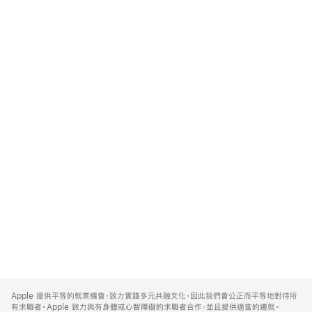
Apple
Footer
Apple 提供平等的就業機會，致力實踐多元共融文化，因此我們會公正而平等地對待所
有求職者。Apple 致力與有身體或心智障礙的求職者合作，並且提供適當的遷就。