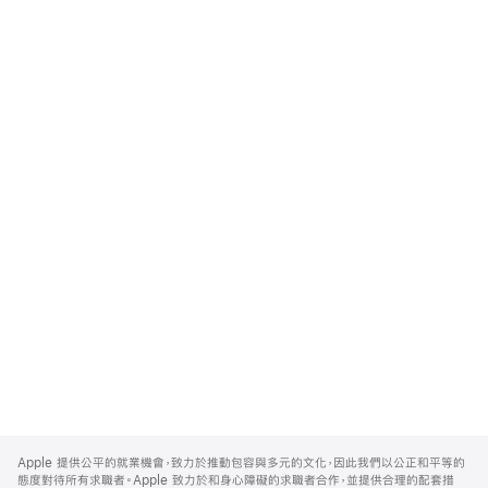
Apple
Footer
Apple 提供公平的就業機會，致力於推動包容與多元的文化，因此我們以公正和平等的
態度對待所有求職者。Apple 致力於和身心障礙的求職者合作，並提供合理的配套措